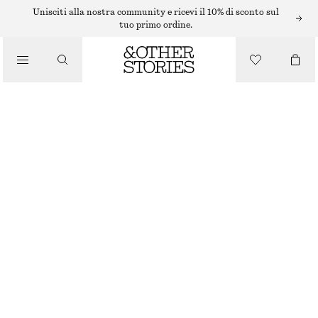
Unisciti alla nostra community e ricevi il 10% di sconto sul
tuo primo ordine.
/
PANTALONI
/
SHORTS IN COTONE A VITA ALTA
ABBIGLIAMENTO
€ 59
BIANCO
XS
S
M
L
Guida alle taglie
TAGLIA