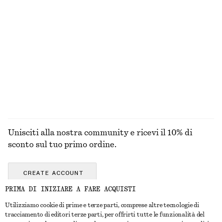
€ 69
€ 25
100% cotone
100% cotone biologico
+
6
Minigonna in misto lino
Blusa scultorea con coulisse
€ 79
€ 59
Lino-seta
ESPLORA TUTTI I PRODOTTI NELLA CATEGORIA
PANTALONI
Unisciti alla nostra community e ricevi il 10% di
sconto sul tuo primo ordine.
CREATE ACCOUNT
PRIMA DI INIZIARE A FARE ACQUISTI
Utilizziamo cookie di prime e terze parti, comprese altre tecnologie di
CONTATTACI
tracciamento di editori terze parti, per offrirti tutte le funzionalità del