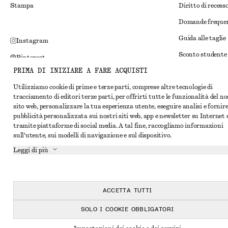
Stampa
Diritto di recess
Domande freque
Guida alle taglie
Instagram
Sconto studente
Pinterest
PRIMA DI INIZIARE A FARE ACQUISTI
Risoluzione alte
Facebook
Utilizziamo cookie di prime e terze parti, comprese altre tecnologie di
Termini e condiz
YouTube
tracciamento di editori terze parti, per offrirti tutte le funzionalità del n
Termini e condiz
sito web, personalizzare la tua esperienza utente, eseguire analisi e fornir
TikTok
pubblicità personalizzata sui nostri siti web, app e newsletter su Internet 
Cookie e condivis
tramite piattaforme di social media. A tal fine, raccogliamo informazioni
sull'utente, sui modelli di navigazione e sul dispositivo.
Impostazioni dei 
Leggi di più
Informativa sull
Condizioni del se
Dichiarazione di 
ACCETTA TUTTI
SOLO I COOKIE OBBLIGATORI