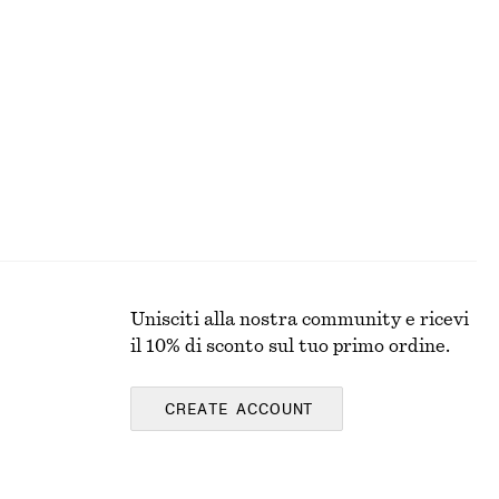
+
8
Giacca corta con zip sul davanti
€ 129
Unisciti alla nostra community e ricevi
il 10% di sconto sul tuo primo ordine.
CREATE ACCOUNT