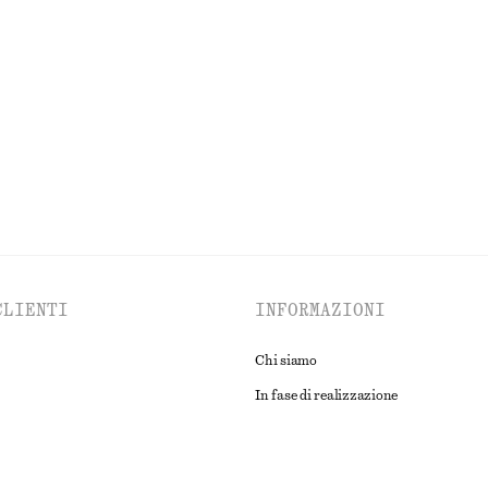
otone
T-shirt boxy in cotone
€ 25
100% cotone biologico
ESPLORA TUTTI I PRODOTTI NELLA CATEGORIA GIOIELLI
CLIENTI
INFORMAZIONI
Chi siamo
In fase di realizzazione