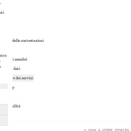
o
nti
rnativa delle contestazioni
ioni
ostro
ioni per i membri
e
e
ione dei dati
cookie e dei servizi
a privacy
rvizio
accessibilità
© 2026 & OTHER STORIES