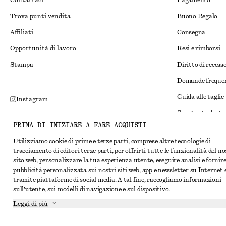
Contattaci
Pagamento
Trova punti vendita
Buono Regalo
Affiliati
Consegna
Opportunità di lavoro
Resi e rimborsi
Stampa
Diritto di recess
Domande freque
Guida alle taglie
Instagram
Sconto studente
Pinterest
PRIMA DI INIZIARE A FARE ACQUISTI
Risoluzione alte
Facebook
Utilizziamo cookie di prime e terze parti, comprese altre tecnologie di
Termini e condiz
YouTube
tracciamento di editori terze parti, per offrirti tutte le funzionalità del n
sito web, personalizzare la tua esperienza utente, eseguire analisi e fornir
Termini e condiz
TikTok
pubblicità personalizzata sui nostri siti web, app e newsletter su Internet 
Cookie e condivis
tramite piattaforme di social media. A tal fine, raccogliamo informazioni
sull'utente, sui modelli di navigazione e sul dispositivo.
Impostazioni dei 
Leggi di più
Informativa sull