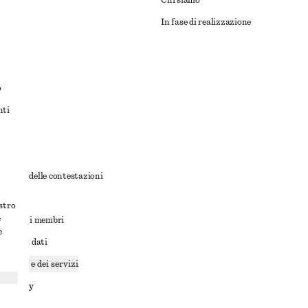
Chi siamo
In fase di realizzazione
o
nti
rnativa delle contestazioni
ioni
ostro
e
ioni per i membri
e
ione dei dati
cookie e dei servizi
a privacy