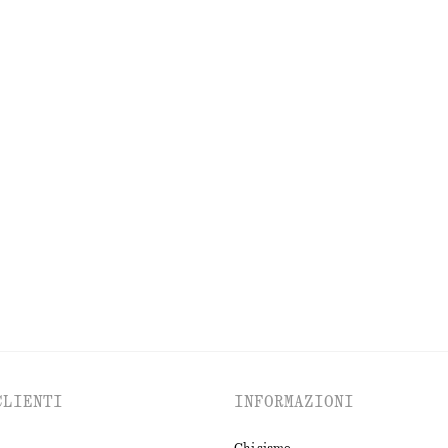
ESPLORA LE ALTRE COLLEZIONI
ITI
ACCESSORI
GIACCHE E CAPPOTT
CLIENTI
INFORMAZIONI