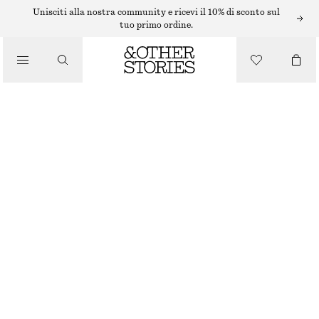
Unisciti alla nostra community e ricevi il 10% di sconto sul
/
tuo primo ordine.
TOP E T-SHIRT
T-SHIRT ADERENTE CON APERTURA SUL RETRO
/
€ 35
ABBIGLIAMENTO
BIANCO SPORCO
XS
S
M
L
Guida alle taglie
TAGLIA