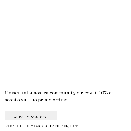
Ballerine in pelle
Camicia in cotone con cintura
€ 99
€ 79
Nuovo
Nuovo
100% cotone
Mini abito jacquard
Maglia a coste con apertura sul retro
€ 99
€ 35
ESPLORA TUTTI I PRODOTTI NELLA CATEGORIA TOP
E T-SHIRT
Unisciti alla nostra community e ricevi il 10% di
sconto sul tuo primo ordine.
CREATE ACCOUNT
PRIMA DI INIZIARE A FARE ACQUISTI