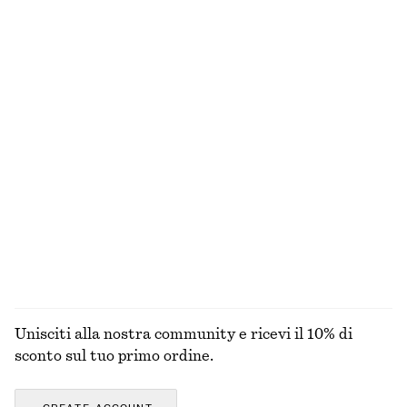
Ultima occasione
Ultima occasione
Blazer affusolato in lino
Cardigan in cotone con lavorazione a coste
€ 79
€ 149
€ 35
€ 89
Ultima occasione
Ultima occasione
Top in jersey drappeggiato
Mini abito sottoveste in raso
€ 39
€ 59
€ 49
€ 69
Ultima occasione
Ultima occasione
ESPLORA TUTTI I PRODOTTI NELLA CATEGORIA TOP
E T-SHIRT
Unisciti alla nostra community e ricevi il 10% di
sconto sul tuo primo ordine.