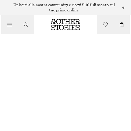
Unisciti alla nostra community e ricevi il 10% di sconto sul
/
tuo primo ordine.
TOP E T-SHIRT
T-SHIRT ADERENTE CON APERTURA SUL RETRO
/
€ 17
€ 35
ABBIGLIAMENTO
ULTIMA OCCASIONE
NERO
XS
S
M
L