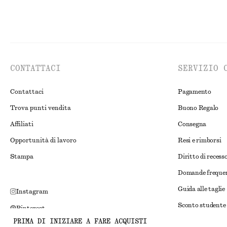
CONTATTACI
SERVIZIO 
Contattaci
Pagamento
Trova punti vendita
Buono Regalo
Affiliati
Consegna
Opportunità di lavoro
Resi e rimborsi
Stampa
Diritto di recess
Domande freque
Guida alle taglie
Instagram
Sconto studente
Pinterest
PRIMA DI INIZIARE A FARE ACQUISTI
Risoluzione alte
Facebook