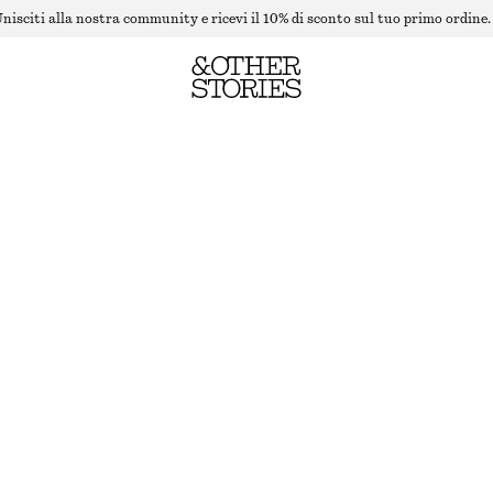
nisciti alla nostra community e ricevi il 10% di sconto sul tuo primo ordine.
CANOTTA ADERENTE
ULTIMA OCCASIONE
BEIGE
XS
S
M
L
Guida alle taglie
TAGLIA