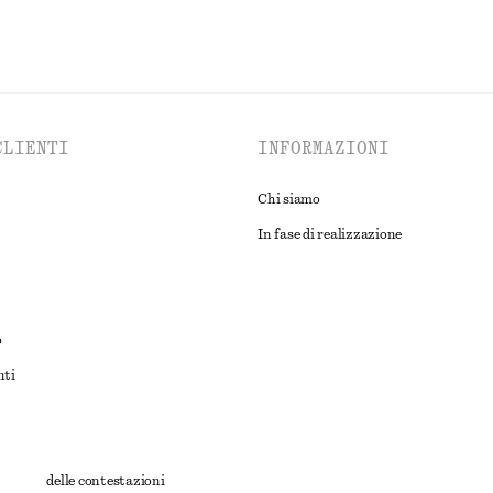
CLIENTI
INFORMAZIONI
Chi siamo
In fase di realizzazione
o
nti
rnativa delle contestazioni