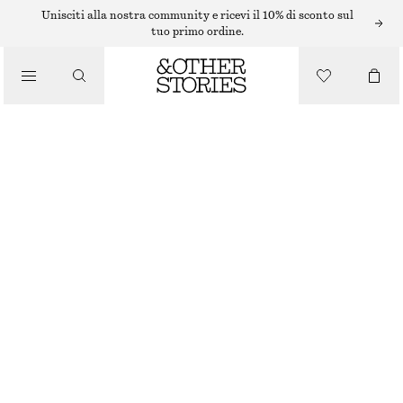
Unisciti alla nostra community e ricevi il 10% di sconto sul
tuo primo ordine.
/
TOP E T-SHIRT
CANOTTA IN COTONE A COSTE
€ 22
/
ABBIGLIAMENTO
ROSA
XS
S
M
L
Guida alle taglie
TAGLIA