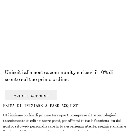
+
1
Blusa in cotone con arricciature
T-shirt in cotone con scollo a V
€ 69
€ 29
100% cotone
ESPLORA TUTTI I PRODOTTI NELLA CATEGORIA TOP
E T-SHIRT
Unisciti alla nostra community e ricevi il 10% di
sconto sul tuo primo ordine.
CREATE ACCOUNT
PRIMA DI INIZIARE A FARE ACQUISTI
Utilizziamo cookie di prime e terze parti, comprese altre tecnologie di
CONTATTACI
tracciamento di editori terze parti, per offrirti tutte le funzionalità del
nostro sito web, personalizzare la tua esperienza utente, eseguire analisi e