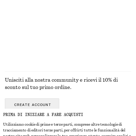
€ 35
€ 35
100% cotone
Occhiali da sole in stile aviatore oversize
Shorts sartoriali in lino
€ 45
€ 69
+
1
ESPLORA TUTTI I PRODOTTI NELLA CATEGORIA TOP
E T-SHIRT
Unisciti alla nostra community e ricevi il 10% di
sconto sul tuo primo ordine.
CREATE ACCOUNT
PRIMA DI INIZIARE A FARE ACQUISTI
Utilizziamo cookie di prime e terze parti, comprese altre tecnologie di
CONTATTACI
tracciamento di editori terze parti, per offrirti tutte le funzionalità del