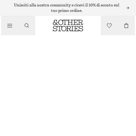
Unisciti alla nostra community e ricevi il 10% di sconto sul
tuo primo ordine.
/
TOP E T-SHIRT
CANOTTA CON AMPIA SCOLLATURA
€ 22
/
ABBIGLIAMENTO
GRIGIO
XS
S
M
L
Guida alle taglie
TAGLIA