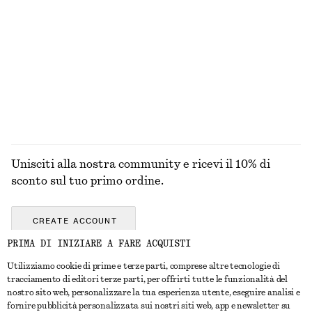
Canotta in seta
Mini abito in lino
€ 89
€ 79
100% seta
Nuovo
100% lino
ESPLORA TUTTI I PRODOTTI NELLA CATEGORIA TOP
E T-SHIRT
Unisciti alla nostra community e ricevi il 10% di
sconto sul tuo primo ordine.
CREATE ACCOUNT
PRIMA DI INIZIARE A FARE ACQUISTI
Utilizziamo cookie di prime e terze parti, comprese altre tecnologie di
CONTATTACI
tracciamento di editori terze parti, per offrirti tutte le funzionalità del
nostro sito web, personalizzare la tua esperienza utente, eseguire analisi e
Contattaci
Instagram
fornire pubblicità personalizzata sui nostri siti web, app e newsletter su