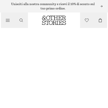
Unisciti alla nostra community e ricevi il 10% di sconto sul
tuo primo ordine.
/
TOP E T-SHIRT
CANOTTA CON AMPIA SCOLLATURA
€ 22
/
ABBIGLIAMENTO
ROSSO/RIGHE
XS
S
M
L
Guida alle taglie
TAGLIA