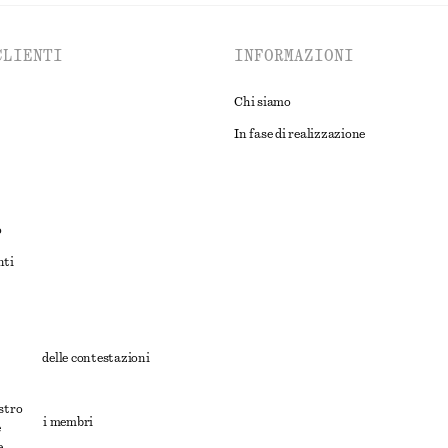
CLIENTI
INFORMAZIONI
Chi siamo
In fase di realizzazione
o
nti
rnativa delle contestazioni
ioni
ostro
ioni per i membri
e
e