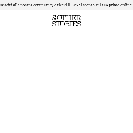
nisciti alla nostra community e ricevi il 10% di sconto sul tuo primo ordine.
FLARED RIB TROUSERS
ESAURITO
DARK BROWN
XS
S
M
L
Guida alle taglie
TAGLIA