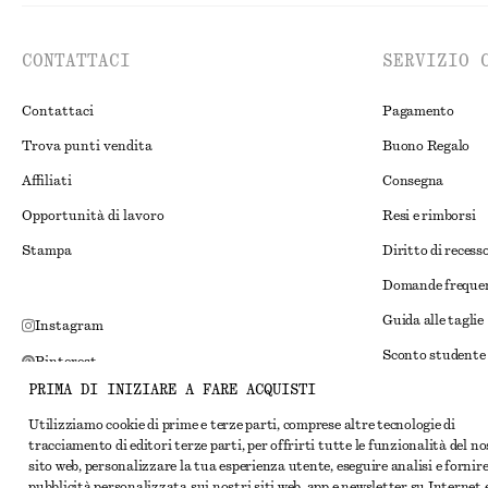
CONTATTACI
SERVIZIO 
Contattaci
Pagamento
Trova punti vendita
Buono Regalo
Affiliati
Consegna
Opportunità di lavoro
Resi e rimborsi
Stampa
Diritto di recess
Domande freque
Guida alle taglie
Instagram
Sconto studente
Pinterest
PRIMA DI INIZIARE A FARE ACQUISTI
Risoluzione alte
Facebook
Utilizziamo cookie di prime e terze parti, comprese altre tecnologie di
Termini e condiz
YouTube
tracciamento di editori terze parti, per offrirti tutte le funzionalità del n
Termini e condiz
sito web, personalizzare la tua esperienza utente, eseguire analisi e fornir
TikTok
pubblicità personalizzata sui nostri siti web, app e newsletter su Internet 