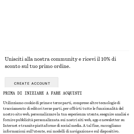
Unisciti alla nostra community e ricevi il 10% di
sconto sul tuo primo ordine.
CREATE ACCOUNT
PRIMA DI INIZIARE A FARE ACQUISTI
Utilizziamo cookie di prime e terze parti, comprese altre tecnologie di
CONTATTACI
tracciamento di editori terze parti, per offrirti tutte le funzionalità del
nostro sito web, personalizzare la tua esperienza utente, eseguire analisi e
Contattaci
Instagram
fornire pubblicità personalizzata sui nostri siti web, app e newsletter su
SERVIZIO CLIENTI
Internet e tramite piattaforme di social media. A tal fine, raccogliamo
Trova punti vendita
Pinterest
informazioni sull'utente, sui modelli di navigazione e sul dispositivo.