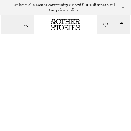
Unisciti alla nostra community e ricevi il 10% di sconto sul
tuo primo ordine.
ABBIGLIAMENTO
FLORALLACEBRIEFS
€ 19
ESAURITO
WHITE
34
36
38
40
42
44