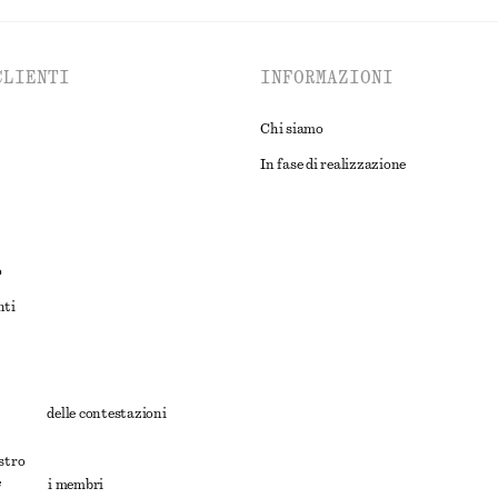
CLIENTI
INFORMAZIONI
Chi siamo
In fase di realizzazione
o
nti
rnativa delle contestazioni
ioni
ostro
e
ioni per i membri