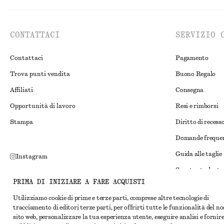
CONTATTACI
SERVIZIO 
Contattaci
Pagamento
Trova punti vendita
Buono Regalo
Affiliati
Consegna
Opportunità di lavoro
Resi e rimborsi
Stampa
Diritto di recess
Domande freque
Guida alle taglie
Instagram
Sconto studente
Pinterest
PRIMA DI INIZIARE A FARE ACQUISTI
Risoluzione alte
Facebook
Utilizziamo cookie di prime e terze parti, comprese altre tecnologie di
Termini e condiz
YouTube
tracciamento di editori terze parti, per offrirti tutte le funzionalità del n
sito web, personalizzare la tua esperienza utente, eseguire analisi e fornir
Termini e condiz
TikTok