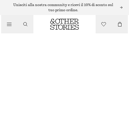
/
Unisciti alla nostra community e ricevi il 10% di sconto sul
GIACCHE E CAPPOTTI
tuo primo ordine.
GIACCA IN PELLE SCAMOSCIATA CON FRANGE
€ 499
/
ABBIGLIAMENTO
ESAURITO
MARRONE
32
34
36
38
40
42
44