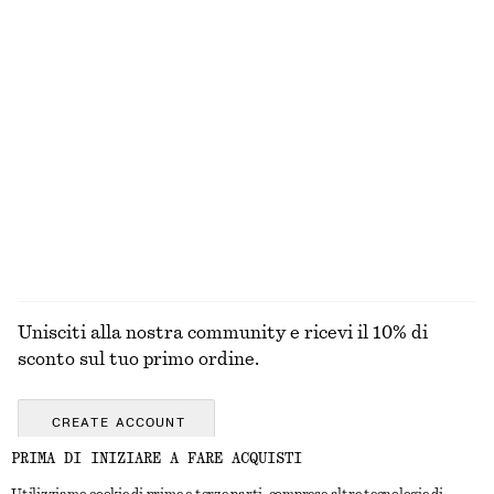
Mini abito in maglia a coste
Abito lungo in maglia a coste
€ 79
€ 99
Top con ampia scollatura sul retro e drappeggio
Abito midi in raso senza maniche
€ 69
€ 99
Nuovo
+
7
ESPLORA TUTTI I PRODOTTI NELLA CATEGORIA
GIACCHE E CAPPOTTI
Unisciti alla nostra community e ricevi il 10% di
sconto sul tuo primo ordine.
CREATE ACCOUNT
PRIMA DI INIZIARE A FARE ACQUISTI