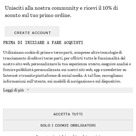
Unisciti alla nostra community e ricevi il 10% di
sconto sul tuo primo ordine.
CREATE ACCOUNT
PRIMA DI INIZIARE A FARE ACQUISTI
Utilizziamo cookie di prime e terze parti, comprese altre tecnologie di
CONTATTACI
tracciamento di editori terze parti, per offrirti tutte le funzionalità del
nostro sito web, personalizzare la tua esperienza utente, eseguire analisi e
Contattaci
Instagram
fornire pubblicità personalizzata sui nostri siti web, app e newsletter su
SERVIZIO CLIENTI
Internet e tramite piattaforme di social media. A tal fine, raccogliamo
Trova punti vendita
Pinterest
informazioni sull'utente, sui modelli di navigazione e sul dispositivo.
Pagamento
INFORMAZIONI
Affiliati
Facebook
Leggi di più
Buono Regalo
Chi siamo
Opportunità di lavoro
YouTube
Consegna
In fase di realizzazione
Stampa
TikTok
Resi e rimborsi
ACCETTA TUTTI
Diritto di recesso
SOLO I COOKIE OBBLIGATORI
Domande frequenti
© 2026 & OTHER STORIES