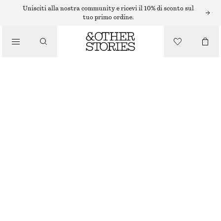
MINI ABITI
Unisciti alla nostra community e ricevi il 10% di sconto sul
tuo primo ordine.
/
ABITI
/
ABITO MIDI IN POPELINE DI COTONE E PUNTO SMOCK
ABBIGLIAMENTO
€ 69
BIANCO
32
34
36
38
40
42
44
Guida alle taglie
TAGLIA