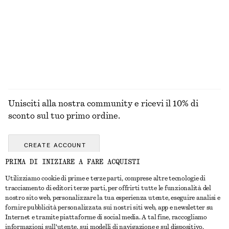
€ 59
€ 149
Nuovo
Nuovo
Lana-cotone
+
2
ESPLORA TUTTI I PRODOTTI NELLA CATEGORIA
SCIARPE
Unisciti alla nostra community e ricevi il 10% di
sconto sul tuo primo ordine.
CREATE ACCOUNT
PRIMA DI INIZIARE A FARE ACQUISTI
Utilizziamo cookie di prime e terze parti, comprese altre tecnologie di
CONTATTACI
tracciamento di editori terze parti, per offrirti tutte le funzionalità del
nostro sito web, personalizzare la tua esperienza utente, eseguire analisi e
Contattaci
Instagram
fornire pubblicità personalizzata sui nostri siti web, app e newsletter su
SERVIZIO CLIENTI
Internet e tramite piattaforme di social media. A tal fine, raccogliamo
Trova punti vendita
Pinterest
informazioni sull'utente, sui modelli di navigazione e sul dispositivo.