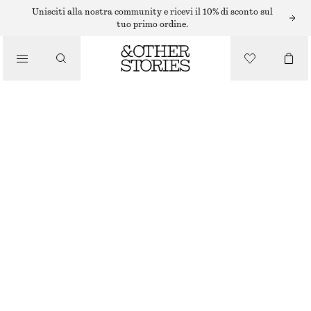
Unisciti alla nostra community e ricevi il 10% di sconto sul
tuo primo ordine.
SCIARPE
/
ACCESSORI
FOULARD CON MOTIVO PAESAGGIO
€ 35
ESAURITO
BLU
70X70