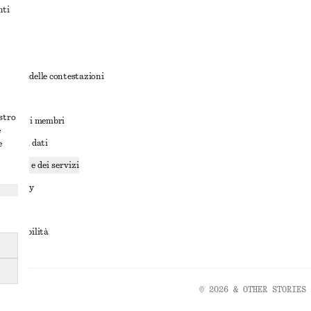
nti
rnativa delle contestazioni
ioni
ostro
ioni per i membri
e
ione dei dati
e
cookie e dei servizi
a privacy
rvizio
accessibilità
© 2026 & OTHER STORIES