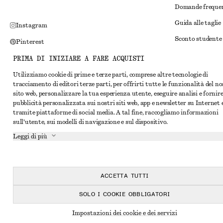
Domande freque
Guida alle taglie
Instagram
Sconto studente
Pinterest
Risoluzione alte
Facebook
PRIMA DI INIZIARE A FARE ACQUISTI
Termini e condiz
YouTube
Utilizziamo cookie di prime e terze parti, comprese altre tecnologie di
tracciamento di editori terze parti, per offrirti tutte le funzionalità del n
Termini e condiz
TikTok
sito web, personalizzare la tua esperienza utente, eseguire analisi e fornir
Cookie e condivis
pubblicità personalizzata sui nostri siti web, app e newsletter su Internet 
tramite piattaforme di social media. A tal fine, raccogliamo informazioni
Impostazioni dei 
sull'utente, sui modelli di navigazione e sul dispositivo.
Informativa sull
Leggi di più
Condizioni del se
Dichiarazione di 
ACCETTA TUTTI
SOLO I COOKIE OBBLIGATORI
Impostazioni dei cookie e dei servizi