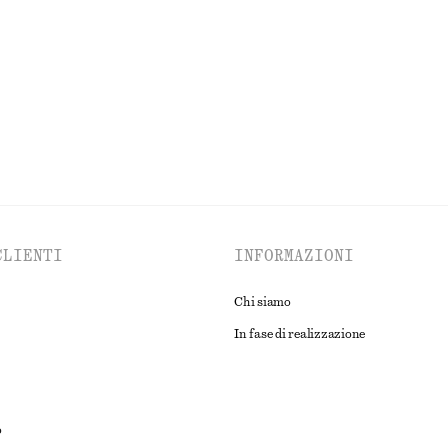
100% lino
ESPLORA TUTTI I PRODOTTI NELLA CATEGORIA ABITI
CLIENTI
INFORMAZIONI
Chi siamo
In fase di realizzazione
o