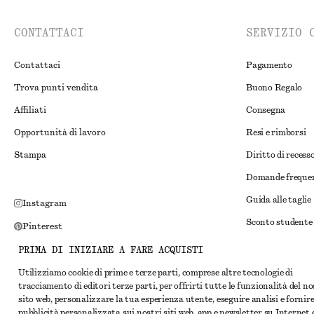
CONTATTACI
SERVIZIO 
Contattaci
Pagamento
Trova punti vendita
Buono Regalo
Affiliati
Consegna
Opportunità di lavoro
Resi e rimborsi
Stampa
Diritto di recess
Domande freque
Guida alle taglie
Instagram
Sconto studente
Pinterest
Risoluzione alte
Facebook
PRIMA DI INIZIARE A FARE ACQUISTI
Termini e condiz
YouTube
Utilizziamo cookie di prime e terze parti, comprese altre tecnologie di
tracciamento di editori terze parti, per offrirti tutte le funzionalità del n
Termini e condiz
TikTok
sito web, personalizzare la tua esperienza utente, eseguire analisi e fornir
Cookie e condivis
pubblicità personalizzata sui nostri siti web, app e newsletter su Internet 