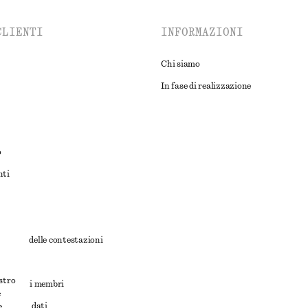
CLIENTI
INFORMAZIONI
Chi siamo
In fase di realizzazione
o
nti
rnativa delle contestazioni
ioni
ostro
ioni per i membri
e
ione dei dati
e