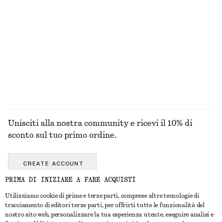
ALL MAKEUP
TOOLS
LIPS
NAILS
Unisciti alla nostra community e ricevi il 10% di
sconto sul tuo primo ordine.
CREATE ACCOUNT
PRIMA DI INIZIARE A FARE ACQUISTI
Utilizziamo cookie di prime e terze parti, comprese altre tecnologie di
CONTATTACI
tracciamento di editori terze parti, per offrirti tutte le funzionalità del
nostro sito web, personalizzare la tua esperienza utente, eseguire analisi e