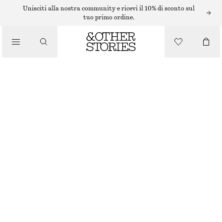
Unisciti alla nostra community e ricevi il 10% di sconto sul
tuo primo ordine.
/
MAKE-UP
/
INK SPILL MASCARA
PRODOTTI DI BELLEZZA
€ 19
8.5 ML | € 2 235.29 / 1 L
ESAURITO
INK SPILL
SCEGLI LA TAGLIA