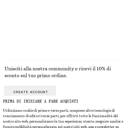
Gilet in seta e cotone
Giacca corta con zip sul davanti
€ 69
€ 129
Seta-cotone
ESPLORA TUTTI I PRODOTTI NELLA CATEGORIA
CINTURE
Unisciti alla nostra community e ricevi il 10% di
sconto sul tuo primo ordine.
CREATE ACCOUNT
PRIMA DI INIZIARE A FARE ACQUISTI
Utilizziamo cookie di prime e terze parti, comprese altre tecnologie di
CONTATTACI
tracciamento di editori terze parti, per offrirti tutte le funzionalità del
nostro sito web, personalizzare la tua esperienza utente, eseguire analisi e
Contattaci
Instagram
fornire pubblicità personalizzata sui nostri siti web, app e newsletter su