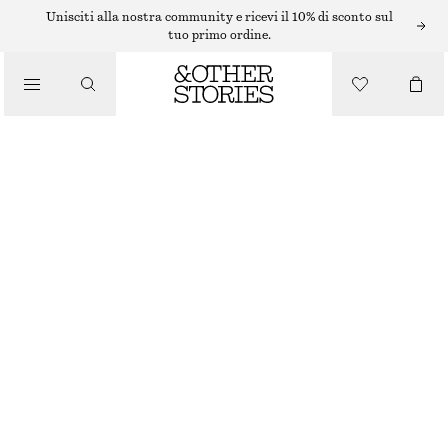
Unisciti alla nostra community e ricevi il 10% di sconto sul
tuo primo ordine.
CINTURE
/
ACCESSORI
CINTURA IN PELLE A VITA MEDIA
€ 49
ESAURITO
NERO
XS
S
M
L