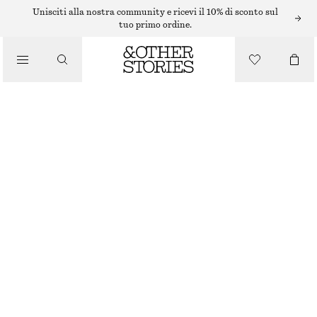
SMALTO PER UNGHIE
Unisciti alla nostra community e ricevi il 10% di sconto sul
tuo primo ordine.
/
PRODOTTI DI BELLEZZA
CUIR CAFE SMALTO PER UNGHIE
€ 9
10 ML | € 900 / 1 L
ESAURITO
CUIR CAFE
+
18
SCEGLI LA TAGLIA
Trova in negozio