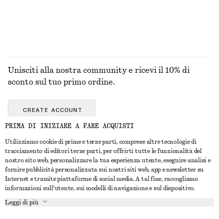
Unisciti alla nostra community e ricevi il 10% di
sconto sul tuo primo ordine.
CREATE ACCOUNT
PRIMA DI INIZIARE A FARE ACQUISTI
Utilizziamo cookie di prime e terze parti, comprese altre tecnologie di
CONTATTACI
tracciamento di editori terze parti, per offrirti tutte le funzionalità del
nostro sito web, personalizzare la tua esperienza utente, eseguire analisi e
Contattaci
Instagram
fornire pubblicità personalizzata sui nostri siti web, app e newsletter su
SERVIZIO CLIENTI
Internet e tramite piattaforme di social media. A tal fine, raccogliamo
Trova punti vendita
Pinterest
informazioni sull'utente, sui modelli di navigazione e sul dispositivo.
Pagamento
INFORMAZIONI
Affiliati
Facebook
Leggi di più
Buono Regalo
Chi siamo