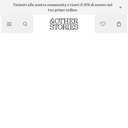
BRACCIALI
Unisciti alla nostra community e ricevi il 10% di sconto sul
tuo primo ordine.
/
GIOIELLI
OCEAN CHARM BRACELET
/
€ 25
ACCESSORI
ESAURITO
GOLD
XS/S
M/L