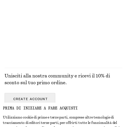
100% cotone
Giacca utility oversize
Abito midi drappeggiato
€ 249
€ 129
Nuovo
Nuovo
ESPLORA TUTTI I PRODOTTI NELLA CATEGORIA
GIOIELLI
Unisciti alla nostra community e ricevi il 10% di
sconto sul tuo primo ordine.
CREATE ACCOUNT
PRIMA DI INIZIARE A FARE ACQUISTI
Utilizziamo cookie di prime e terze parti, comprese altre tecnologie di
CONTATTACI
tracciamento di editori terze parti, per offrirti tutte le funzionalità del