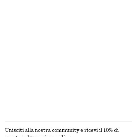
Cintura in pelle a vita media effetto coccodrillo
Shorts sartoriali al ginocchio
€ 22
€ 39
€ 27
€ 69
Ultima occasione
Ultima occasione
Minigonna con taglio di sbieco
Shorts sartoriali in lino
€ 39
€ 59
€ 45
€ 69
Ultima occasione
Ultima occasione
+
1
Canotta con ampia scollatura
Shorts sartoriali in lino
€ 12
€ 22
€ 69
Ultima occasione
+
1
+
1
ESPLORA TUTTI I PRODOTTI NELLA CATEGORIA TOP
E T-SHIRT
Unisciti alla nostra community e ricevi il 10% di