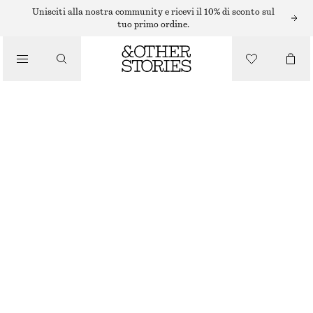
Unisciti alla nostra community e ricevi il 10% di sconto sul
/
tuo primo ordine.
TOP E T-SHIRT
MAGLIA IN STILE POLO TRAFORATA
/
€ 35
€ 69
ABBIGLIAMENTO
ULTIMA OCCASIONE
BIANCO
XS
S
M
L