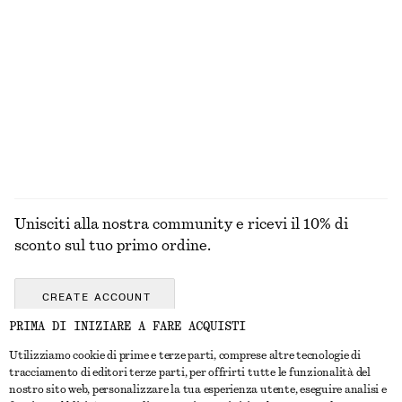
+
1
+
5
Canotta in maglia
Maglia a coste con apertura sul retro
€ 49
€ 35
ESPLORA TUTTI I PRODOTTI NELLA CATEGORIA
OCCHIALI DA SOLE
Unisciti alla nostra community e ricevi il 10% di
sconto sul tuo primo ordine.
CREATE ACCOUNT
PRIMA DI INIZIARE A FARE ACQUISTI
Utilizziamo cookie di prime e terze parti, comprese altre tecnologie di
CONTATTACI
tracciamento di editori terze parti, per offrirti tutte le funzionalità del
nostro sito web, personalizzare la tua esperienza utente, eseguire analisi e