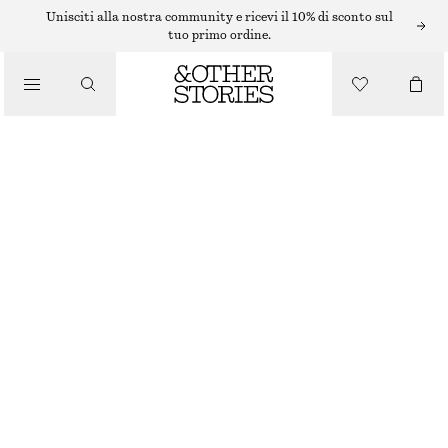
OCCHIALI DA SOLE
Unisciti alla nostra community e ricevi il 10% di sconto sul
tuo primo ordine.
OCCHIALI DA SOLE OVERSIZE CURVI
/
ACCESSORI
€ 45
ROSA POLVERE
ONESIZE
TAGLIA