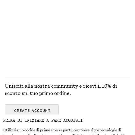
Sandali con fasce incrociate
Cardigan in cotone traforato
€ 89
€ 59
100% cotone
+
2
Cappello in rafia con finiture in gros-grain
Ballerine in pelle aperte sul tallone
€ 35
€ 99
ESPLORA TUTTI I PRODOTTI NELLA CATEGORIA
OCCHIALI DA SOLE
Unisciti alla nostra community e ricevi il 10% di
sconto sul tuo primo ordine.
CREATE ACCOUNT
PRIMA DI INIZIARE A FARE ACQUISTI
Utilizziamo cookie di prime e terze parti, comprese altre tecnologie di