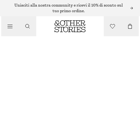
OCCHIALI DA SOLE
Unisciti alla nostra community e ricevi il 10% di sconto sul
tuo primo ordine.
OCCHIALI DA SOLE CAT-EYE OVALI
/
ACCESSORI
€ 35
MARRONE/MOTIVO TARTARUGATO
ONESIZE
TAGLIA