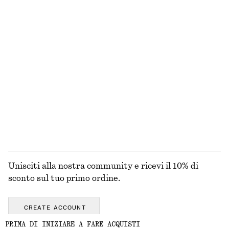
T-shirt in cotone lavorata a maglia
Trench doppiopetto oversize
€ 59
€ 179
100% cotone
100% cotone
Penny loafer in pelle
Abito lungo con pannelli
€ 129
€ 99
Nuovo
+
4
ESPLORA TUTTI I PRODOTTI NELLA CATEGORIA
GIACCHE E CAPPOTTI
Unisciti alla nostra community e ricevi il 10% di
sconto sul tuo primo ordine.
CREATE ACCOUNT
PRIMA DI INIZIARE A FARE ACQUISTI