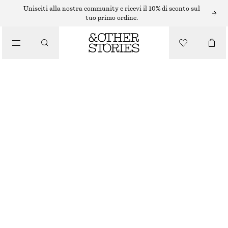
/
Unisciti alla nostra community e ricevi il 10% di sconto sul
GIACCHE E CAPPOTTI
tuo primo ordine.
OVERSIZED QUILTED JACKET
€ 149
/
ABBIGLIAMENTO
ESAURITO
BLACK
XS
S
M
L