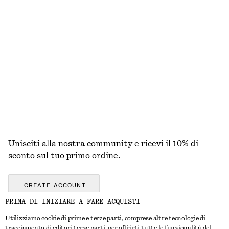
MAGLIERIA
ABITI
ACCESSORI
GIACCHE E
CAPPOTTI
Unisciti alla nostra community e ricevi il 10% di
sconto sul tuo primo ordine.
CREATE ACCOUNT
PRIMA DI INIZIARE A FARE ACQUISTI
Utilizziamo cookie di prime e terze parti, comprese altre tecnologie di
CONTATTACI
tracciamento di editori terze parti, per offrirti tutte le funzionalità del