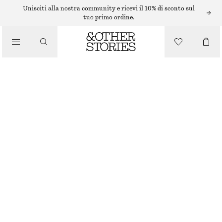
Unisciti alla nostra community e ricevi il 10% di sconto sul
tuo primo ordine.
/
MAGLIERIA
DOLCEVITA IN LANA OVERSIZE
/
ABBIGLIAMENTO
€ 99
MARRONE
XS
S
M
L
Guida alle taglie
TAGLIA