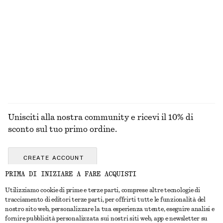
Abito midi svasato in lino
Maglia in pizzo con bottoni sul davanti
€ 99
€ 49
Nuovo
Nuovo
100% lino
ESPLORA TUTTI I PRODOTTI NELLA CATEGORIA
GIOIELLI
Unisciti alla nostra community e ricevi il 10% di
sconto sul tuo primo ordine.
CREATE ACCOUNT
PRIMA DI INIZIARE A FARE ACQUISTI
Utilizziamo cookie di prime e terze parti, comprese altre tecnologie di
CONTATTACI
tracciamento di editori terze parti, per offrirti tutte le funzionalità del
nostro sito web, personalizzare la tua esperienza utente, eseguire analisi e
Contattaci
Instagram
fornire pubblicità personalizzata sui nostri siti web, app e newsletter su