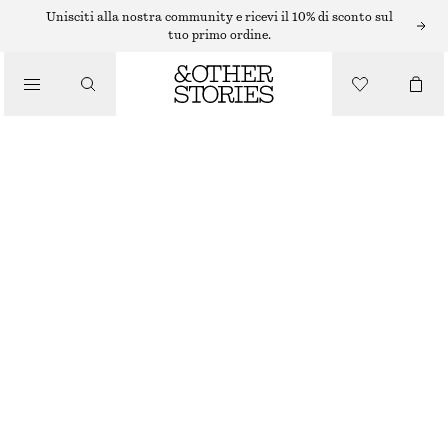
BRACCIALI
Unisciti alla nostra community e ricevi il 10% di sconto sul
tuo primo ordine.
/
GIOIELLI
PEARL CHARM CHAIN BRACELET
/
€ 19
ACCESSORI
ESAURITO
GOLD
XS/S
M/L