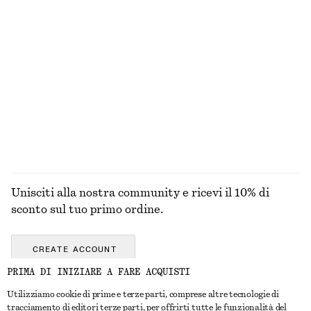
Maglia a coste a maniche lunghe
Blusa con cintura annodabile e arricciature
€ 59
€ 79
Sneakers minimal in pelle
Canotta a coste
€ 99
€ 22
ESPLORA TUTTI I PRODOTTI NELLA CATEGORIA
BLUSE E CAMICIE
Unisciti alla nostra community e ricevi il 10% di
sconto sul tuo primo ordine.
CREATE ACCOUNT
PRIMA DI INIZIARE A FARE ACQUISTI
Utilizziamo cookie di prime e terze parti, comprese altre tecnologie di
CONTATTACI
tracciamento di editori terze parti, per offrirti tutte le funzionalità del