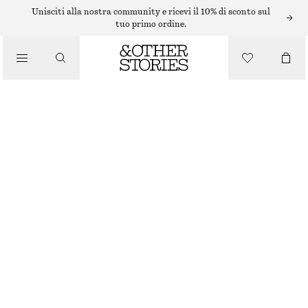
Unisciti alla nostra community e ricevi il 10% di sconto sul
/
tuo primo ordine.
BLUSE E CAMICIE
CAMICIA IN RASO
/
€ 119
ABBIGLIAMENTO
NERO
32
34
36
38
40
42
44
Guida alle taglie
TAGLIA