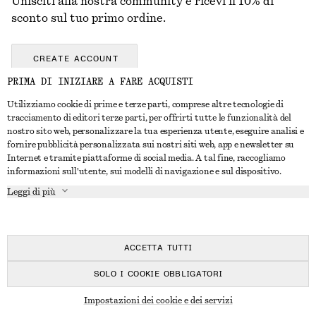
Unisciti alla nostra community e ricevi il 10% di
sconto sul tuo primo ordine.
CREATE ACCOUNT
PRIMA DI INIZIARE A FARE ACQUISTI
Utilizziamo cookie di prime e terze parti, comprese altre tecnologie di
CONTATTACI
tracciamento di editori terze parti, per offrirti tutte le funzionalità del
nostro sito web, personalizzare la tua esperienza utente, eseguire analisi e
Contattaci
Instagram
fornire pubblicità personalizzata sui nostri siti web, app e newsletter su
SERVIZIO CLIENTI
Internet e tramite piattaforme di social media. A tal fine, raccogliamo
Trova punti vendita
Pinterest
informazioni sull'utente, sui modelli di navigazione e sul dispositivo.
Pagamento
INFORMAZIONI
Affiliati
Facebook
Leggi di più
Buono Regalo
Chi siamo
Opportunità di lavoro
YouTube
Consegna
In fase di realizzazione
Stampa
TikTok
Resi e rimborsi
ACCETTA TUTTI
Diritto di recesso
SOLO I COOKIE OBBLIGATORI
Domande frequenti
© 2026 & OTHER STORIES
Impostazioni dei cookie e dei servizi
Guida alle taglie