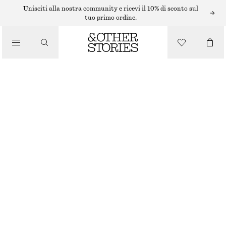
ABITI MIDI
Unisciti alla nostra community e ricevi il 10% di sconto sul
tuo primo ordine.
/
ABITI
/
ABITO SOTTOVESTE MIDI IN RASO
ABBIGLIAMENTO
€ 39
€ 89
ULTIMA OCCASIONE
STAMPA CON MOTIVO LEOPARDATO
32
34
36
38
40
42
44