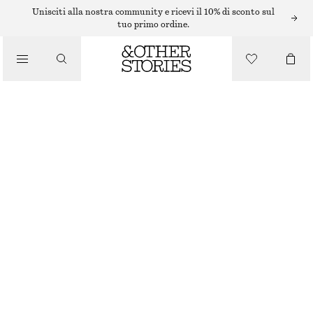
MINI ABITI
Unisciti alla nostra community e ricevi il 10% di sconto sul
tuo primo ordine.
/
ABITI
/
MINI ABITO SCULTOREO CON COULISSE
ABBIGLIAMENTO
€ 29
€ 79
ULTIMA OCCASIONE
CHARTREUSE
32
34
36
38
40
42
44