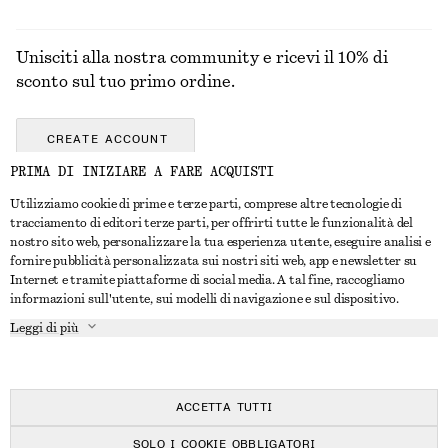
Unisciti alla nostra community e ricevi il 10% di
sconto sul tuo primo ordine.
CREATE ACCOUNT
PRIMA DI INIZIARE A FARE ACQUISTI
Utilizziamo cookie di prime e terze parti, comprese altre tecnologie di
CONTATTACI
tracciamento di editori terze parti, per offrirti tutte le funzionalità del
nostro sito web, personalizzare la tua esperienza utente, eseguire analisi e
Contattaci
Instagram
fornire pubblicità personalizzata sui nostri siti web, app e newsletter su
SERVIZIO CLIENTI
Internet e tramite piattaforme di social media. A tal fine, raccogliamo
Trova punti vendita
Pinterest
informazioni sull'utente, sui modelli di navigazione e sul dispositivo.
Pagamento
INFORMAZIONI
Affiliati
Facebook
Leggi di più
Buono Regalo
Chi siamo
Opportunità di lavoro
YouTube
Consegna
In fase di realizzazione
Stampa
TikTok
Resi e rimborsi
ACCETTA TUTTI
Diritto di recesso
SOLO I COOKIE OBBLIGATORI