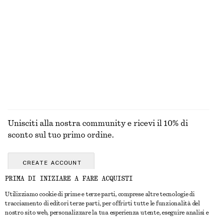
Cintura con fibbia a forma di mezzaluna
Slip bikini a vita alta in tessuto lavorato
€ 49
€ 22
€ 29
Ultima occasione
+
1
ESPLORA TUTTI I PRODOTTI NELLA CATEGORIA
GIOIELLI
Unisciti alla nostra community e ricevi il 10% di
sconto sul tuo primo ordine.
CREATE ACCOUNT
PRIMA DI INIZIARE A FARE ACQUISTI
Utilizziamo cookie di prime e terze parti, comprese altre tecnologie di
CONTATTACI
tracciamento di editori terze parti, per offrirti tutte le funzionalità del
nostro sito web, personalizzare la tua esperienza utente, eseguire analisi e