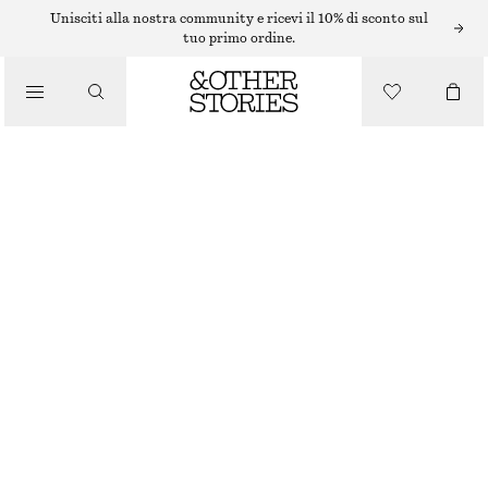
ANELLI
Unisciti alla nostra community e ricevi il 10% di sconto sul
tuo primo ordine.
/
GIOIELLI
ANELLO CHEVALIER SCULTOREO
/
ACCESSORI
€ 17
€ 35
ESAURITO
ORO
S
M
L