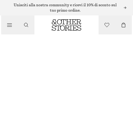
Unisciti alla nostra community e ricevi il 10% di sconto sul
tuo primo ordine.
BORSE TOTE
/
BORSA TOTE IN PAGLIA
BORSE
€ 89
ESAURITO
ROSSO
ONESIZE
TAGLIA