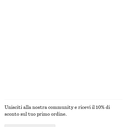
Abito midi asimmetrico
Shorts in cotone a vita alta
€ 129
€ 59
Nuovo
100% cotone
Crop top con coulisse
Abito midi dalla linea svasata
€ 99
€ 99
Nuovo
Occhiali da sole oversize curvi
Body con scollo all'americana e schiena scoperta
€ 45
€ 45
ESPLORA TUTTI I PRODOTTI NELLA CATEGORIA
BORSE TOTE
Unisciti alla nostra community e ricevi il 10% di
sconto sul tuo primo ordine.