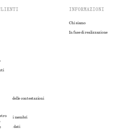
CLIENTI
INFORMAZIONI
Chi siamo
In fase di realizzazione
o
nti
rnativa delle contestazioni
ioni
ostro
ioni per i membri
e
ione dei dati
e