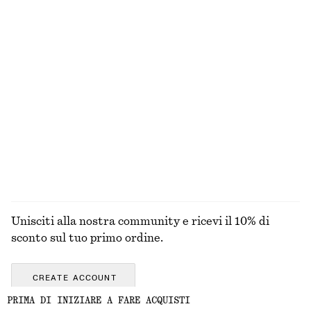
Sandali con fasce e tacco a blocco
Abito midi svasato in lino
€ 99
€ 99
Nuovo
+
2
100% lino
Giacca cropped
Mini chemisier a portafoglio
€ 149
€ 99
Nuovo
100% cotone
ESPLORA TUTTI I PRODOTTI NELLA CATEGORIA
GIOIELLI
Unisciti alla nostra community e ricevi il 10% di
sconto sul tuo primo ordine.
CREATE ACCOUNT
PRIMA DI INIZIARE A FARE ACQUISTI