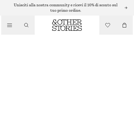
BRACCIALI
Unisciti alla nostra community e ricevi il 10% di sconto sul
tuo primo ordine.
/
GIOIELLI
BRACCIALE RIGIDO SCULTOREO
/
€ 29
ACCESSORI
ESAURITO
ORO
XS/S
M/L