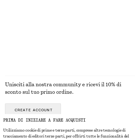
100% cotone
T-shirt girocollo in cotone
Abito midi drappeggiato
€ 25
€ 129
100% cotone biologico
Nuovo
+
10
ESPLORA TUTTI I PRODOTTI NELLA CATEGORIA
CINTURE
Unisciti alla nostra community e ricevi il 10% di
sconto sul tuo primo ordine.
CREATE ACCOUNT
PRIMA DI INIZIARE A FARE ACQUISTI
Utilizziamo cookie di prime e terze parti, comprese altre tecnologie di
CONTATTACI
tracciamento di editori terze parti, per offrirti tutte le funzionalità del