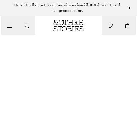
Unisciti alla nostra community e ricevi il 10% di sconto sul
tuo primo ordine.
CINTURE
/
ACCESSORI
CINTURA CON FIBBIA A SERPENTE
€ 49
€ 69
ESAURITO
NERO
XS/S
M/L