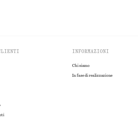
CLIENTI
INFORMAZIONI
Chi siamo
In fase di realizzazione
o
nti