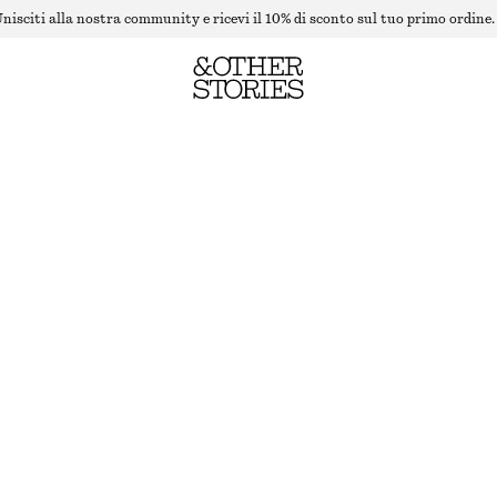
nisciti alla nostra community e ricevi il 10% di sconto sul tuo primo ordine.
SHELL BUTTON SHIRT
ESAURITO
BLACK
32
34
36
38
40
42
44
Guida alle taglie
TAGLIA