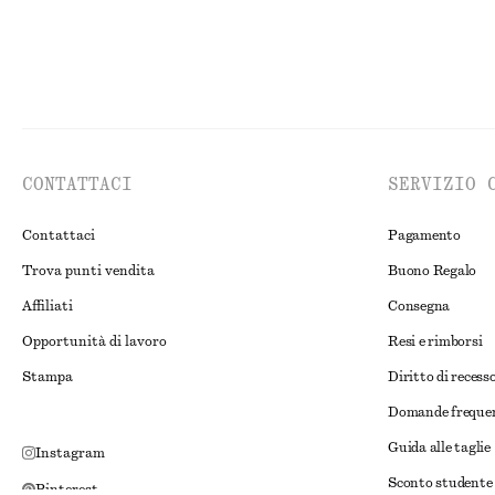
CONTATTACI
SERVIZIO 
Contattaci
Pagamento
Trova punti vendita
Buono Regalo
Affiliati
Consegna
Opportunità di lavoro
Resi e rimborsi
Stampa
Diritto di recess
Domande freque
Guida alle taglie
Instagram
Sconto studente
Pinterest