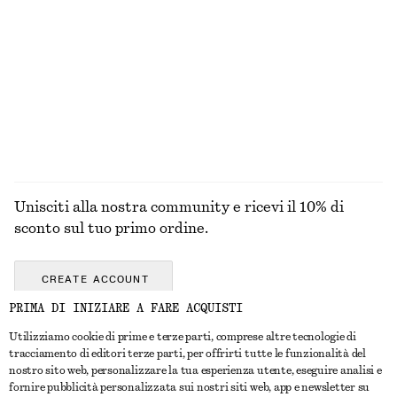
SOPRACCIGLIA
Unisciti alla nostra community e ricevi il 10% di
sconto sul tuo primo ordine.
CREATE ACCOUNT
PRIMA DI INIZIARE A FARE ACQUISTI
Utilizziamo cookie di prime e terze parti, comprese altre tecnologie di
CONTATTACI
tracciamento di editori terze parti, per offrirti tutte le funzionalità del
nostro sito web, personalizzare la tua esperienza utente, eseguire analisi e
Contattaci
Instagram
fornire pubblicità personalizzata sui nostri siti web, app e newsletter su