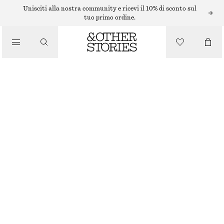
Unisciti alla nostra community e ricevi il 10% di sconto sul
/
tuo primo ordine.
CURA DEL CORPO
BAGNOSCHIUMA ARABESQUE WOOD
/
€ 15
PRODOTTI DI BELLEZZA
350 ML | € 42.86 / 1 L
ARABESQUE WOOD
+
10
SCEGLI LA TAGLIA
Trova in negozio