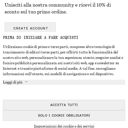
Unisciti alla nostra community e ricevi il 10% di
sconto sul tuo primo ordine.
CREATE ACCOUNT
PRIMA DI INIZIARE A FARE ACQUISTI
Utilizziamo cookie di prime e terze parti, comprese altre tecnologie di
CONTATTACI
tracciamento di editori terze parti, per offrirti tutte le funzionalità del
nostro sito web, personalizzare la tua esperienza utente, eseguire analisi e
Contattaci
Instagram
fornire pubblicità personalizzata sui nostri siti web, app e newsletter su
SERVIZIO CLIENTI
Internet e tramite piattaforme di social media. A tal fine, raccogliamo
Trova punti vendita
Pinterest
informazioni sull'utente, sui modelli di navigazione e sul dispositivo.
Pagamento
INFORMAZIONI
Affiliati
Facebook
Leggi di più
Buono Regalo
Chi siamo
Opportunità di lavoro
YouTube
Consegna
In fase di realizzazione
Stampa
TikTok
Resi e rimborsi
ACCETTA TUTTI
Diritto di recesso
SOLO I COOKIE OBBLIGATORI
Domande frequenti
© 2026 & OTHER STORIES
Impostazioni dei cookie e dei servizi