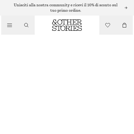
OCCHIALI DA SOLE
Unisciti alla nostra community e ricevi il 10% di sconto sul
tuo primo ordine.
OCCHIALI DA SOLE SLIM CON MONTATURA OVALE
/
ACCESSORI
€ 29
ESAURITO
TARTARUGA
ONESIZE
TAGLIA