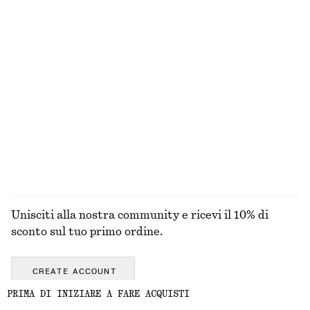
Blusa in crêpe arricciata
Blazer cropped oversize
€ 29
€ 79
€ 99
€ 179
Ultima occasione
Ultima occasione
Top con spalline ricamato
Canotta in pizzo con lavorazione a coste
€ 35
€ 89
€ 35
€ 69
Ultima occasione
Ultima occasione
ESPLORA TUTTI I PRODOTTI NELLA CATEGORIA
GIACCHE E CAPPOTTI
Unisciti alla nostra community e ricevi il 10% di
sconto sul tuo primo ordine.
CREATE ACCOUNT
PRIMA DI INIZIARE A FARE ACQUISTI