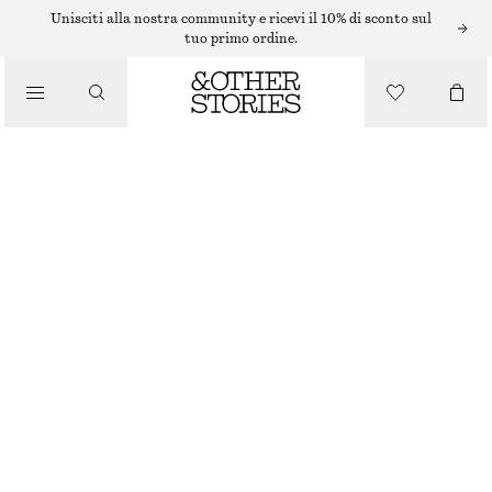
/
Unisciti alla nostra community e ricevi il 10% di sconto sul
GIACCHE E CAPPOTTI
tuo primo ordine.
GIACCA SPORTIVA CON COULISSE
€ 99
€ 129
/
ABBIGLIAMENTO
ULTIMA OCCASIONE
TALPA
XS
S
M
L