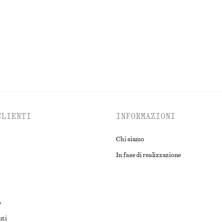
ESPLORA TUTTI I PRODOTTI NELLA CATEGORIA TOP E T-SHIRT
CLIENTI
INFORMAZIONI
Chi siamo
In fase di realizzazione
o
nti