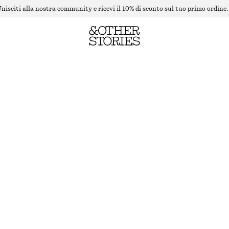
nisciti alla nostra community e ricevi il 10% di sconto sul tuo primo ordine.
PANTALONI SARTORIALI IN LANA
ESAURITO
TALPA
32
34
36
38
40
42
44
Guida alle taglie
TAGLIA