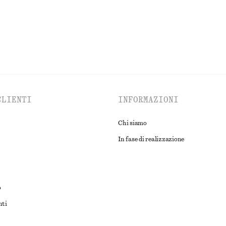
CLIENTI
INFORMAZIONI
Chi siamo
In fase di realizzazione
o
nti