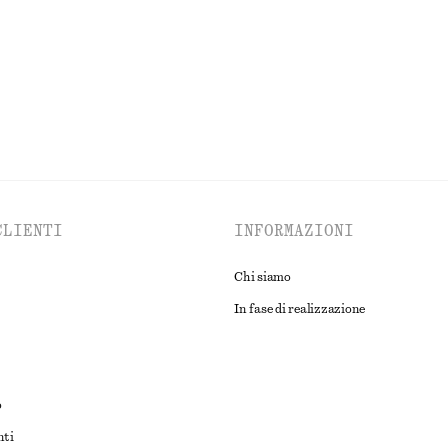
ESPLORA TUTTI I PRODOTTI NELLA CATEGORIA COSTUMI DA BAGN
CLIENTI
INFORMAZIONI
Chi siamo
In fase di realizzazione
o
nti