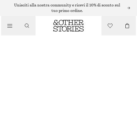
BIKINI
Unisciti alla nostra community e ricevi il 10% di sconto sul
tuo primo ordine.
/
COSTUMI DA BAGNO
SLIP BIKINI IN TESSUTO LAVORATO
€ 29
/
ABBIGLIAMENTO
ROSSO
32
34
36
38
40
42
44
Guida alle taglie
TAGLIA