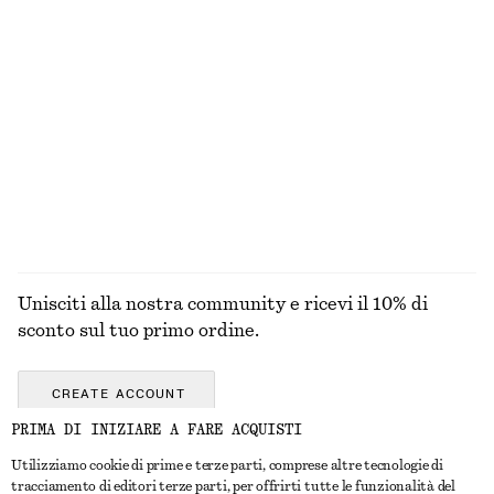
100% cotone biologico
+
8
Bouquet Rossetto satinato
Costume da bagno con scollo squadrato
€ 22
€ 59
25 G | € 880 / 1 KG
+
5
ESPLORA TUTTI I PRODOTTI NELLA CATEGORIA
COSTUMI DA BAGNO
Unisciti alla nostra community e ricevi il 10% di
sconto sul tuo primo ordine.
CREATE ACCOUNT
PRIMA DI INIZIARE A FARE ACQUISTI
Utilizziamo cookie di prime e terze parti, comprese altre tecnologie di
CONTATTACI
tracciamento di editori terze parti, per offrirti tutte le funzionalità del