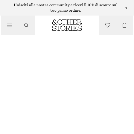
Unisciti alla nostra community e ricevi il 10% di sconto sul
tuo primo ordine.
/
COSTUMI DA BAGNO
COSTUME DA BAGNO IN TESSUTO LAVORATO CON LACCI
€ 59
/
ESAURITO
ABBIGLIAMENTO
MARRONE
+
15
32
34
36
38
40
42
44
Guida alle taglie
TAGLIA