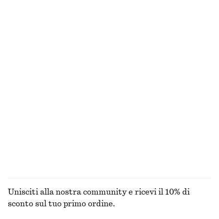
Slip bikini in tessuto lavorato
Abito midi dalla linea svasata
€ 29
€ 99
Esclusiva online
Nuovo
+
1
Costume da bagno con incrocio sul retro
Abito midi in pizzo con taglio di sbieco
€ 69
€ 149
Pantaloni pull on in raso
Canotta con lavorazione a coste
€ 89
€ 49
Nuovo
+
2
+
1
ESPLORA TUTTI I PRODOTTI NELLA CATEGORIA
COSTUMI DA BAGNO
Unisciti alla nostra community e ricevi il 10% di
sconto sul tuo primo ordine.