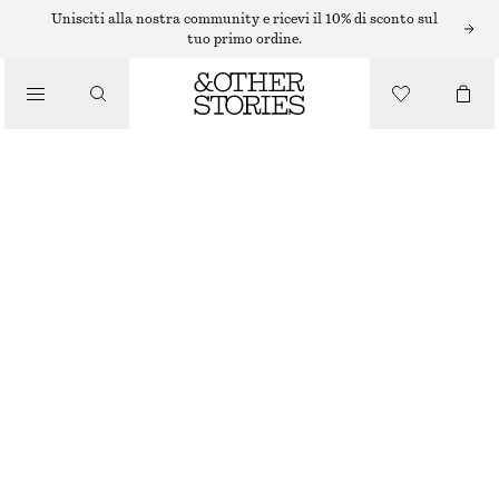
SNEAKERS VEJA
Unisciti alla nostra community e ricevi il 10% di sconto sul
tuo primo ordine.
/
SNEAKERS
SNEAKERS VEJA V-10
€ 89
€ 155
/
ESAURITO
SCARPE
BEIGE/BIANCO
36
37
38
39
40
41