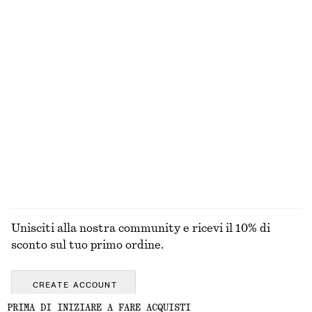
Penny loafer in pelle
Abito lungo con pannelli
€ 129
€ 99
Nuovo
+
4
Gilet in seta e cotone
Maglia jacquard in cotone pointelle
€ 69
€ 59
Seta-cotone
100% cotone
ESPLORA TUTTI I PRODOTTI NELLA CATEGORIA
SNEAKERS
Unisciti alla nostra community e ricevi il 10% di
sconto sul tuo primo ordine.
CREATE ACCOUNT
PRIMA DI INIZIARE A FARE ACQUISTI