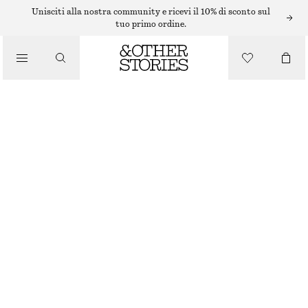
COLLANE
Unisciti alla nostra community e ricevi il 10% di sconto sul
tuo primo ordine.
/
GIOIELLI
COLLANA A CATENA SNAKE A MAGLIE AMPIE
/
ACCESSORI
€ 39
ESAURITO
ARGENTO
ONESIZE
TAGLIA