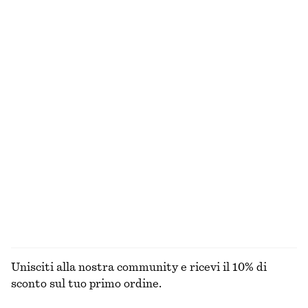
Gilet sartoriale
Abito in pizzo smerlato
€ 39
€ 79
€ 99
Ultima occasione
Nuovo
Top con maniche ad aletta e ruche
Gonna midi in cotone con coulisse
€ 35
€ 69
€ 89
Ultima occasione
Cotone-seta
Top con coulisse
Abito midi Dolman a pieghe
€ 39
€ 59
€ 45
€ 99
Ultima occasione
Ultima occasione
ESPLORA TUTTI I PRODOTTI NELLA CATEGORIA
BLUSE E CAMICIE
Unisciti alla nostra community e ricevi il 10% di
sconto sul tuo primo ordine.