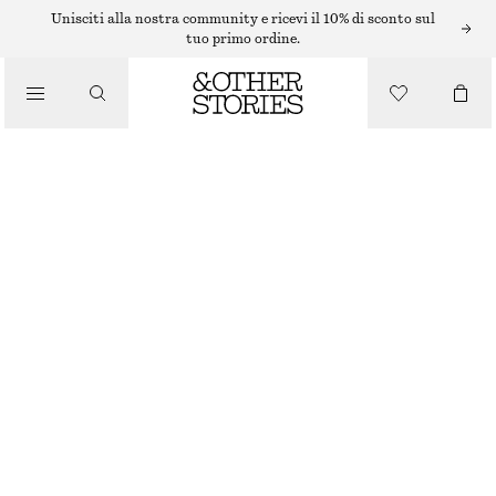
/
Unisciti alla nostra community e ricevi il 10% di sconto sul
BLUSE E CAMICIE
tuo primo ordine.
BLUSA A PORTAFOGLIO
/
€ 49
€ 79
ABBIGLIAMENTO
ULTIMA OCCASIONE
BLU SCURO/MOTIVO A QUADRI
XS
S
M
L