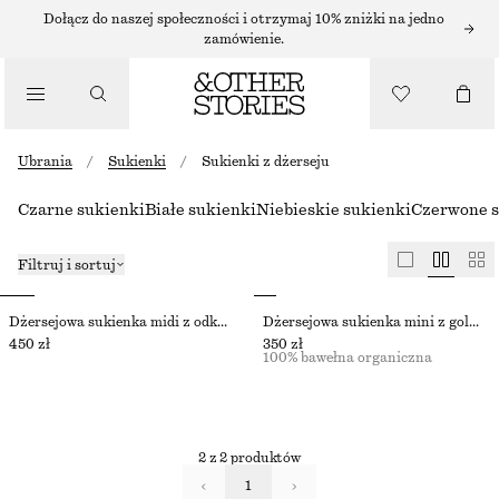
Dołącz do naszej społeczności i otrzymaj 10% zniżki na jedno
zamówienie.
Ubrania
/
Sukienki
/
Sukienki z dżerseju
Czarne sukienki
Białe sukienki
Niebieskie sukienki
Czerwone s
Filtruj i sortuj
Dżersejowa sukienka midi z odkrytymi plecami
Dżersejowa sukienka mini z golfem
450 zł
350 zł
100% bawełna organiczna
2 z 2 produktów
1