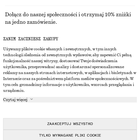
Dołącz do naszej społeczności i otrzymaj 10% zniżki
na jedno zamówienie.
ZANIM ZACZNIESZ ZAKUPY
CREATE ACCOUNT
Używamy plików cookie własnych i zewnętrznych, w tym innych
technologii śledzenia od zewnętrznych wydawców, aby zapewnić Ci pełną
funkcjonalność naszej witryny, dostosować Twoje doświadczenia
SKONTAKTUJ SIĘ Z NAMI
użytkownika, przeprowadzać analizy i dostarczać spersonalizowane
reklamy na naszych stronach internetowych, w aplikacjach i biuletynach w
Skontaktuj się z nami
Instagram
Internecie oraz za pośrednictwem platform mediów społecznościowych. W
OBSŁUGA KLIENTA
tym celu gromadzimy informacje o użytkowniku, wzorcach przeglądania i
Wyszukiwarka sklepów
Pinterest
urządzeniu.
Płatności
O NAS
Partnerzy
Facebook
Czytaj więcej
Karta podarunkowa
O nas
Kariera
Youtube
Dostawa
W trakcie tworzenia
Media
TikTok
Zwroty
ZAAKCEPTUJ WSZYSTKO
Prawo odstąpienia od umowy
TYLKO WYMAGANE PLIKI COOKIE