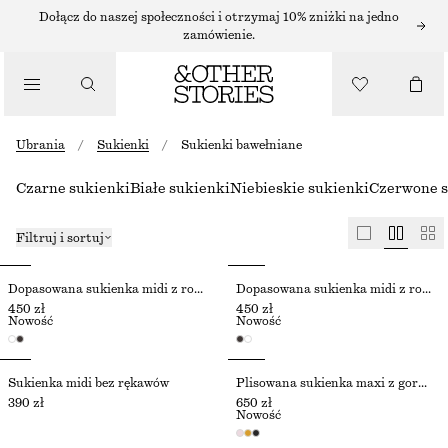
Dołącz do naszej społeczności i otrzymaj 10% zniżki na jedno
zamówienie.
Ubrania
/
Sukienki
/
Sukienki bawełniane
Czarne sukienki
Białe sukienki
Niebieskie sukienki
Czerwone s
Filtruj i sortuj
Dopasowana sukienka midi z rozszerzanym dołem
Dopasowana sukienka midi z rozszerzanym dołem
450 zł
450 zł
Nowość
Nowość
Sukienka midi bez rękawów
Plisowana sukienka maxi z gorsetem
390 zł
650 zł
Nowość