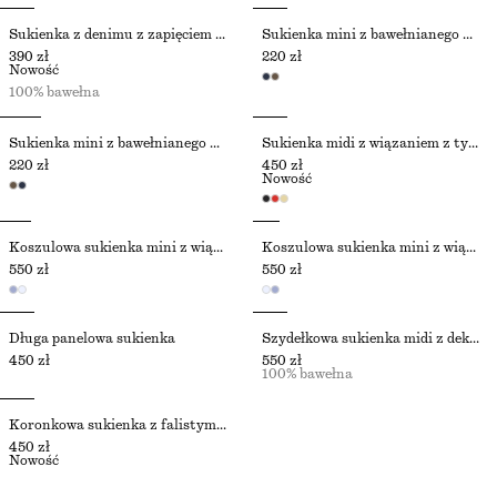
Sukienka z denimu z zapięciem na guziki z przodu
Sukienka mini z bawełnianego dżerseju
390 zł
220 zł
Nowość
100% bawełna
Sukienka mini z bawełnianego dżerseju
Sukienka midi z wiązaniem z tyłu
220 zł
450 zł
Nowość
Koszulowa sukienka mini z wiązaniem
Koszulowa sukienka mini z wiązaniem
550 zł
550 zł
Długa panelowa sukienka
Szydełkowa sukienka midi z dekoltem w szpic
450 zł
550 zł
100% bawełna
Koronkowa sukienka z falistymi brzegami
450 zł
Nowość