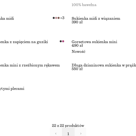
100% bawełna
+
3
nka midi
Sukienka midi z wiązaniem
390 zł
enka z zapięciem na guziki
Gorsetowa sukienka mini
490 zł
Nowość
ienka mini z rzeźbionym rękawem
Długa dzianinowa sukienka w prążk
550 zł
ytymi plecami
22 z 22 produktów
1