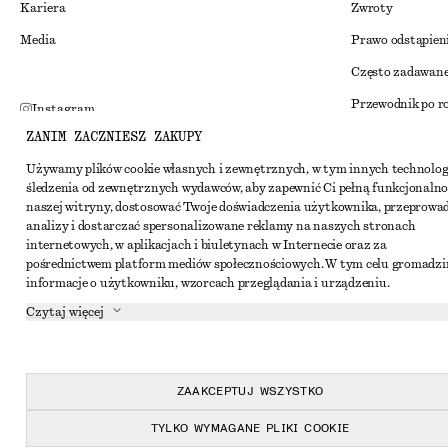
Kariera
Zwroty
Media
Prawo odstąpien
Często zadawane
Przewodnik po r
Instagram
ZANIM ZACZNIESZ ZAKUPY
Zniżka studenck
Pinterest
Alternatywne ro
Używamy plików cookie własnych i zewnętrznych, w tym innych technolog
Facebook
śledzenia od zewnętrznych wydawców, aby zapewnić Ci pełną funkcjonalno
Regulamin
Youtube
naszej witryny, dostosować Twoje doświadczenia użytkownika, przeprowa
analizy i dostarczać spersonalizowane reklamy na naszych stronach
Warunki i posta
TikTok
internetowych, w aplikacjach i biuletynach w Internecie oraz za
pośrednictwem platform mediów społecznościowych. W tym celu gromadz
Pliki cookie i ud
informacje o użytkowniku, wzorcach przeglądania i urządzeniu.
Ustawienia dotyc
Czytaj więcej
Polityka prywat
Warunki korzyst
ZAAKCEPTUJ WSZYSTKO
Oświadczenie o d
TYLKO WYMAGANE PLIKI COOKIE