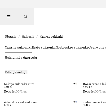
Ubrania
/
Sukienki
/
Czarne sukienki
Czarne sukienki
Białe sukienki
Niebieskie sukienki
Czerwone 
Sukienki z dżerseju
Filtruj i sortuj
Lniana sukienka mini
Rozszerzana lni
350 zł
450 zł
Nowość
100% len
Nowość
100% len
Żakardowa sukienka mini
Jedwabna sukie
450 zł
890 zł