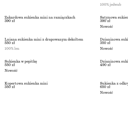
100% jedwab
Żakardowa sukienka mini na ramiączkach
Satynowa sukie
390 zł
390 zł
Nowość
Lniana sukienka mini z drapowanym dekoltem
Dzianinowa suki
550 zł
350 zł
100% len
Nowość
Sukienka w pepitkę
Dzianinowa suk
550 zł
490 zł
Nowość
Kopertowa sukienka mini
Sukienka z odkr
350 zł
650 zł
Nowość