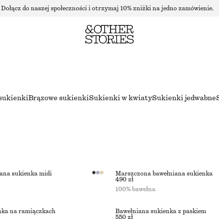
Dołącz do naszej społeczności i otrzymaj 10% zniżki na jedno zamówienie.
sukienki
Brązowe sukienki
Sukienki w kwiaty
Sukienki jedwabne
ana sukienka midi
Marszczona bawełniana sukienka
490 zł
100% bawełna
nka na ramiączkach
Bawełniana sukienka z paskiem
550 zł