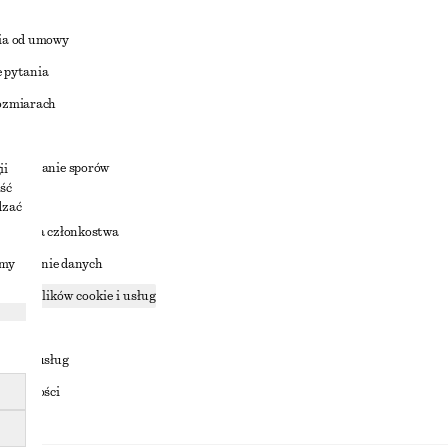
ia od umowy
 pytania
ozmiarach
a
zstrzyganie sporów
ii
ść
dzać
nowienia członkostwa
imy
ostępnianie danych
zące plików cookie i usług
ności
ania z usług
ostępności